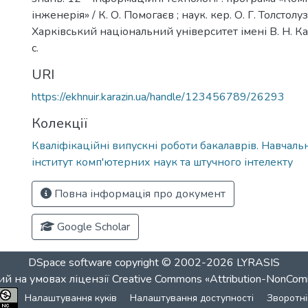
інженерія» / К. О. Помогаєв ; наук. кер. О. Г. Толстолуз
Харківський національний університет імені В. Н. Ка
с.
URI
https://ekhnuir.karazin.ua/handle/123456789/26293
Колекції
Кваліфікаційні випускні роботи бакалаврів. Навчал
інститут комп'ютерних наук та штучного інтелекту
Повна інформація про документ
Google Scholar
DSpace software
copyright © 2002-2026
LYRASIS
й на умовах ліцензії
Creative Commons «Attribution-NonCom
Налаштування куків
Налаштування доступності
Зворотні