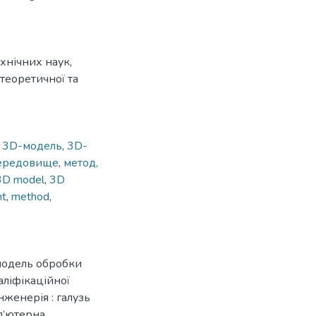
хнічних наук,
теоретичної та
,
3D-модель
,
3D-
середовище
,
метод,
3D model
,
3D
nt
,
method
,
модель обробки
аліфікаційної
нженерія : галузь
мп’ютерна