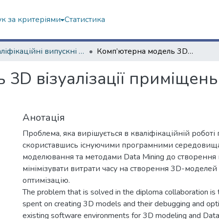
к за критеріями
Статистика
Кваліфікаційні випускні роботи бакалаврів. Навчально-науковий інститут комп'ютерних наук та штучного інтелекту
Комп’ютерна модель 3D візуалізації приміщень із застосуванням методів Data mining
3D візуалізації приміщень
Анотація
Проблема, яка вирішується в кваліфікаційній роботі 
скориставшись існуючими програмними середовищ
моделювання та методами Data Mining до створення
мінімізувати витрати часу на створення 3D-моделей і
оптимізацію.
The problem that is solved in the diploma collaboration is
spent on creating 3D models and their debugging and opti
existing software environments for 3D modeling and Dat