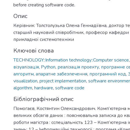
before creating software code.
Опис
Керівник: Толстолузька Олена Геннадіївна, доктор те
старший науковий співробітник, професор кафедри 
прикладної системотехніки
Ключові слова
TECHNOLOGY::Information technology::Computer science
візуалізація
,
Python
,
реалізація проекту
,
програмне 
алгоритм
,
апаратне забезпечення
,
програмний код
,
visualization
,
project implementation
,
software environme
algorithm
,
hardware
,
software code
Бібліографічний опис
Помогаєв, Костянтин Олександрович. Комп’ютерна 
великих обсягів даних : пояснювальна записка до кв
роботи магістра : сспеціальність 123 – Комп’ютерна і
знань: 12 – Інформаційні технології : програма «Ко