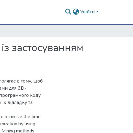
Увійти
 із застосуванням
полягає в тому, щоб
ами для 3D-
 програмного коду
 їх відладку та
 to minimize the time
mization by using
a Mining methods