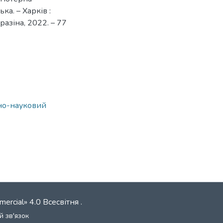
ька. – Харків :
разіна, 2022. – 77
ьно-науковий
mercial» 4.0 Всесвітня
.
й зв'язок