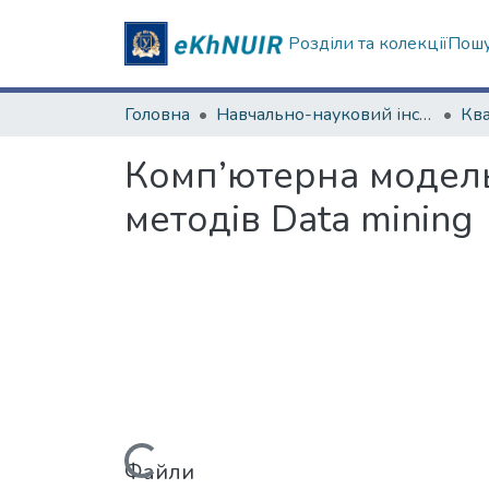
Розділи та колекції
Пошу
Головна
Навчально-науковий інститут комп'ютерних наук та штучного інтелекту
Комп’ютерна модель 
методів Data mining
Файли