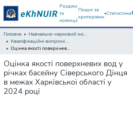
Розділи
Пошук за
та
Статистика
критеріями
колекції
Головна
Навчально-науковий інститут екології, зеленої енергетики та сталого розвитку
Кваліфікаційні випускні роботи магістрів. Навчально-науковий інститут екології, зеленої енергетики та сталого розвитку
Оцінка якості поверхневих вод у річках басейну Сіверського Дінця в межах Харківської області у 2024 році
Оцінка якості поверхневих вод у
річках басейну Сіверського Дінця
в межах Харківської області у
2024 році