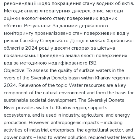
рекомендації щодо покращення стану водних об’єктів.
Методи: аналіз літературних джерел, опис, методи
оцінки екологічного стану поверхневих водних
об’єктів. Результати: За даними державного
моніторингу проаналізовано стан поверхневих вод у
річках басейну Сіверського Дінця в межах Харківської
області в 2024 році у десяти створах за шістьма
показниками. Проведено аналіз якості поверхневих
вод за методикою модифікованого ІЗВ.
Objective: To assess the quality of surface waters in the
rivers of the Siverskyi Donets basin within Kharkiv region in
2024. Relevance of the topic: Water resources are a key
component of the natural environment and form the basis for
sustainable societal development. The Siverskyi Donets
River provides water to Kharkiv region, supports
ecosystems, and is used in industry, agriculture, and energy
production. However, anthropogenic impacts – including
activities of industrial enterprises, the agricultural sector, and
power plants – lead to water pollution, reduced water levels,