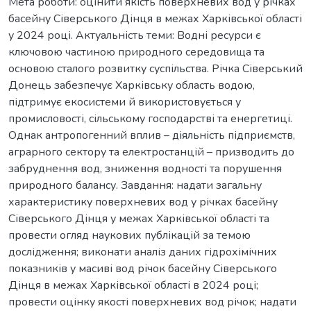
Мета роботи: оцінити якість поверхневих вод у річках
басейну Сіверського Дінця в межах Харківської області
у 2024 році. Актуальність теми: Водні ресурси є
ключовою частиною природного середовища та
основою сталого розвитку суспільства. Річка Сіверський
Донець забезпечує Харківську область водою,
підтримує екосистеми й використовується у
промисловості, сільському господарстві та енергетиці.
Однак антропогенний вплив – діяльність підприємств,
аграрного сектору та електростанцій – призводить до
забруднення вод, зниження водності та порушення
природного балансу. Завдання: надати загальну
характеристику поверхневих вод у річках басейну
Сіверського Дінця у межах Харківської області та
провести огляд наукових публікацій за темою
дослідження; виконати аналіз даних гідрохімічних
показників у масиві вод річок басейну Сіверського
Дінця в межах Харківської області в 2024 році;
провести оцінку якості поверхневих вод річок; надати