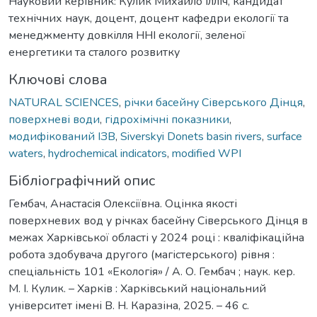
Науковий керівник: Кулик Михайло Ілліч, кандидат
технічних наук, доцент, доцент кафедри екології та
менеджменту довкілля ННІ екології, зеленої
енергетики та сталого розвитку
Ключові слова
NATURAL SCIENCES
,
річки басейну Сіверського Дінця
,
поверхневі води
,
гідрохімічні показники
,
модифікований ІЗВ
,
Siverskyi Donets basin rivers
,
surface
waters
,
hydrochemical indicators
,
modified WPI
Бібліографічний опис
Гембач, Анастасія Олексіївна. Оцінка якості
поверхневих вод у річках басейну Сіверського Дінця в
межах Харківської області у 2024 році : кваліфікаційна
робота здобувача другого (магістерського) рівня :
спеціальність 101 «Екологія» / А. О. Гембач ; наук. кер.
М. І. Кулик. – Харків : Харківський національний
університет імені В. Н. Каразіна, 2025. – 46 с.