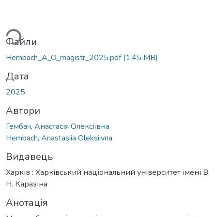
ажиться...
Файли
Hembach_A_O_magistr_2025.pdf
(1,45 MB)
Дата
2025
Автори
Гембач, Анастасія Олексіївна
Hembach, Anastasiia Oleksiivna
Видавець
Харків : Харківський національний університет імені В.
Н. Каразіна
Анотація