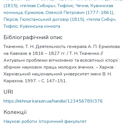
(1815)
,
«теплая Сибирь»
,
Тифлис
,
Чечня
,
Кувинская
конница
,
Єрмолов, Олексій Петрович (1777-1861)
,
Персія
,
Гюлістанський договір (1815)
,
«теплa Сибір»
,
Тифліс
,
Кувинська кіннота
Бібліографічний опис
Ткаченко, Т. Н. Деятельность генерала А. П. Ермолова
на Кавказе в 1816 – 1827 гг. / Т. Н. Ткаченко //
Актуальні проблеми вітчизняної та всесвітньої історії :
збірник наукових праць молодих вчених. – Харків :
Харківський національний університет імені В. Н.
Каразіна, 1997. – C. 147–151.
URI
https://ekhnuir.karazin.ua/handle/123456789/376
Колекції
Наукові роботи. Історичний факультет