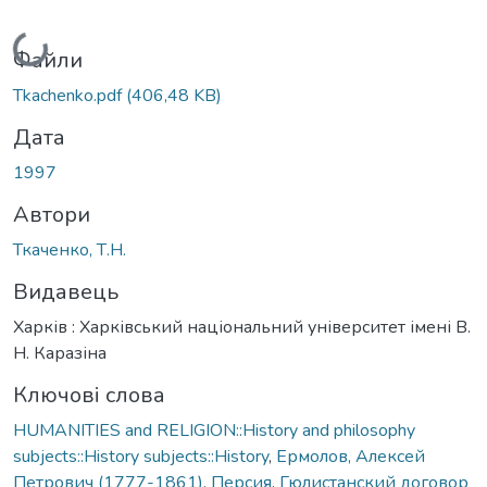
Вантажиться...
Файли
Tkachenko.pdf
(406,48 KB)
Дата
1997
Автори
Ткаченко, Т.Н.
Видавець
Харків : Харківський національний університет імені В.
Н. Каразіна
Ключові слова
HUMANITIES and RELIGION::History and philosophy
subjects::History subjects::History
,
Ермолов, Алексей
Петрович (1777-1861)
,
Персия
,
Гюлистанский договор