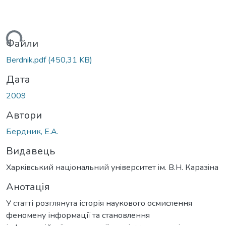
ться...
Файли
Berdnik.pdf
(450,31 KB)
Дата
2009
Автори
Бердник, Е.А.
Видавець
Харкiвський нацiональний унiверситет iм. В.Н. Каразiна
Анотація
У статті розглянута історія наукового осмислення
феномену інформації та становлення