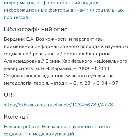
информация
,
информационный подход
,
информационные факторы динамики социальных
процессов
Бібліографічний опис
Бердник Е.А. Возможности и перспективы
применения информационного подхода к изучению
социальной реальности / Бердник Екатерина
Александровна // Вiсник Харкiвського нацiонального
унiверситету iм. В.Н. Каразiна. – 2009. – №844.
Соціологічні дослідження сучасного суспільства:
методологія, теорія, методи. – Вип. 23. – С. 94 - 97
URI
https://ekhnuir.karazin.ua/handle/123456789/4778
Колекції
Наукові роботи. Навчально-науковий інститут
соціології та медіакомунікацій