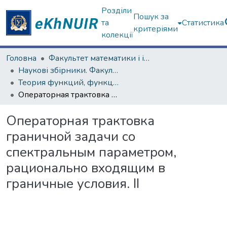
Розділи
Пошук за
та
Статистика
критеріями
колекції
Головна
Факультет математики і інформатики
Наукові збірники. Факультет математики і інформатики
Теория функций, функциональный анализ и их приложения (1965–1985 гг.)
Операторная трактовка граничной задачи со спектральным параметром, рационально входящим в граничные условия. II
Операторная трактовка
граничной задачи со
спектральным параметром,
рационально входящим в
граничные условия. II