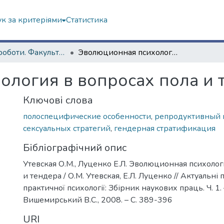
к за критеріями
Статистика
Наукові роботи. Факультет психології
Эволюционная психология в вопросах пола и тендера
логия в вопросах пола и 
Ключові слова
полоспецифические особенности
,
репродуктивный 
сексуальных стратегий
,
гендерная стратификация
Бібліографічний опис
Утевская О.М., Луценко Е.Л. Эволюционная психолог
и тендера / О.М. Утевская, Е.Л. Луценко // Актуальні
практичної психології: Збірник наукових праць. Ч. 1.
Вишемирський В.С., 2008. – С. 389-396
3
URI