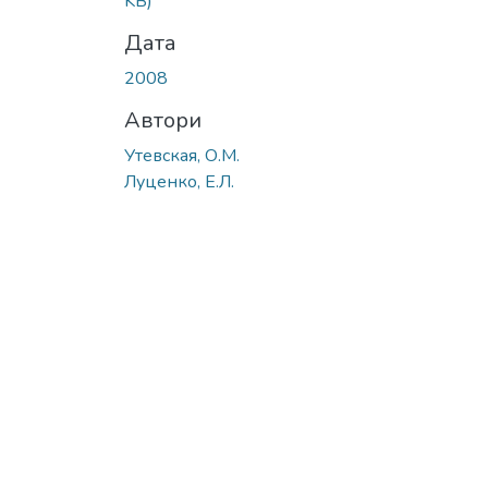
KB)
Дата
2008
Автори
Утевская, О.М.
Луценко, Е.Л.