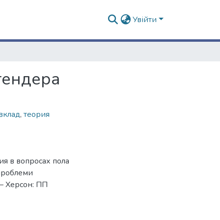
Увійти
тендера
вклад
,
теория
ия в вопросах пола
 проблеми
 – Херсон: ПП