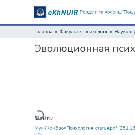
Розділи та колекції
Пошу
Головна
Факультет психології
Эволюционная психо
Вантажиться...
Файли
МужЖенЭволПсихология-статья.pdf
(281,1