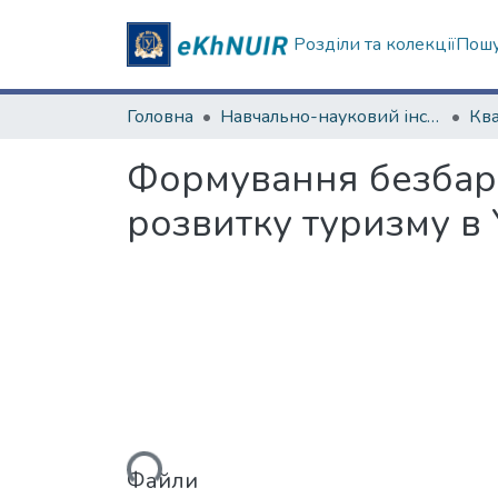
Розділи та колекції
Пошу
Головна
Навчально-науковий інститут "Каразінський інститут міжнародних відносин та туристичного бізнесу"
Формування безбар’
розвитку туризму в 
Вантажиться...
Файли