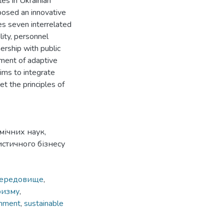
les in Ukrainian
oposed an innovative
es seven interrelated
lity, personnel
nership with public
pment of adaptive
ims to integrate
et the principles of
мічних наук,
истичного бізнесу
середовище
,
ризму
,
onment
,
sustainable