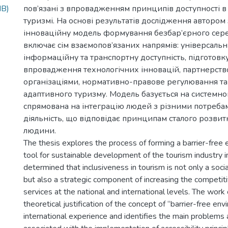
MB)
пов’язані з впровадженням принципів доступності в
туризмі. На основі результатів дослідження авторо
інноваційну модель формування безбар’єрного сер
включає сім взаємопов’язаних напрямів: універсаль
інформаційну та транспортну доступність, підготовк
впровадження технологічних інновацій, партнерств
організаціями, нормативно-правове регулювання та
адаптивного туризму. Модель базується на системно
спрямована на інтеграцію людей з різними потреба
діяльність, що відповідає принципам сталого розвит
людини.
The thesis explores the process of forming a barrier-free
tool for sustainable development of the tourism industry in 
determined that inclusiveness in tourism is not only a social
but also a strategic component of increasing the competit
services at the national and international levels. The work 
theoretical justification of the concept of “barrier-free en
international experience and identifies the main problems