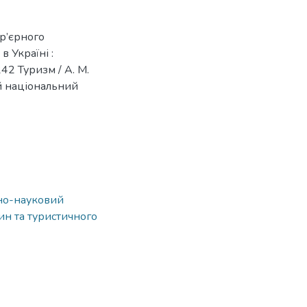
р’єрного
 Україні :
42 Туризм / А. М.
кий національний
ьно-науковий
ин та туристичного