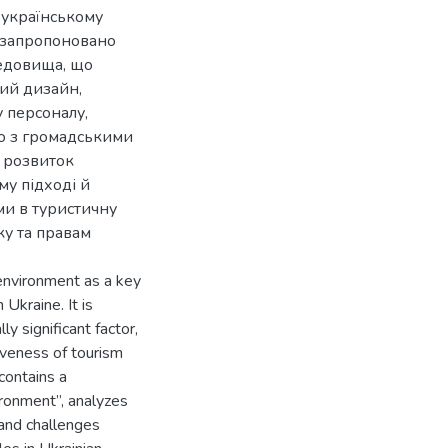
 українському
м запропоновано
едовища, що
ний дизайн,
у персоналу,
о з громадськими
 розвиток
му підході й
ми в туристичну
ку та правам
 environment as a key
Ukraine. It is
ly significant factor,
iveness of tourism
contains a
vironment”, analyzes
 and challenges