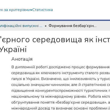
к за критеріями
Статистика
Кваліфікаційні випускні роботи бакалаврів. Навчально-науковий інститут "Каразінський інститут міжнародних відносин та туристичного бізнесу"
Формування безбар’єрного середовища як інструмент сталого розвитку туризму в Україні
єрного середовища як інст
Україні
Анотація
В дипломній роботі досліджено процес формування
середовища як ключового інструменту сталого розви
галузі в Україні. Визначено, що інклюзивність у тури
соціально значущим чинником, але й стратегічною 
підвищення конкурентоспроможності туристичних п
національному та міжнародному рівнях. Робота міст
обґрунтування поняття «безбар’єрне середовище», а
міжнародний досвід та визначає основні проблеми 