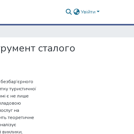
Увійти
румент сталого
 безбар’єрного
тку туристичної
змі є не лише
складовою
ослуг на
ить теоретичне
налізує
й виклики,