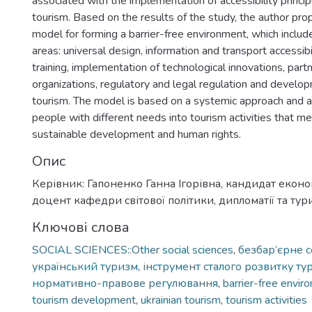
associated with the implementation of accessibility princip
tourism. Based on the results of the study, the author pr
model for forming a barrier-free environment, which includ
areas: universal design, information and transport accessibi
training, implementation of technological innovations, part
organizations, regulatory and legal regulation and develo
tourism. The model is based on a systemic approach and a
people with different needs into tourism activities that me
sustainable development and human rights.
Опис
Керівник: Гапоненко Ганна Ігорівна, кандидат еконо
доцент кафедри світової політики, дипломатії та тур
Ключові слова
SOCIAL SCIENCES::Other social sciences
,
безбар’єрне 
український туризм
,
інструмент сталого розвитку ту
нормативно-правове регулювання
,
barrier-free envir
tourism development
,
ukrainian tourism
,
tourism activities