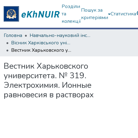
Розділи
Пошук за
та
Статистика
критеріями
колекції
Головна
Навчально-науковий інститут Хімії
Вісник Харківського університету. Навчально-науковий інститут Хімії
Вестник Харьковского университета. № 319. Электрохимия. Ионные равновесия в растворах
Вестник Харьковского
университета. № 319.
Электрохимия. Ионные
равновесия в растворах