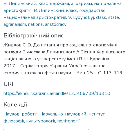
В. Липинський
,
клас
,
держава
,
аграризм
,
національна
аристократія
,
В. Липинский
,
класс
,
государство
,
национальная аристократия
,
V. Lypyns’kyj
,
class
,
state
,
agrarianism
,
national aristocracy
Бібліографічний опис
Жидков С. О. До питання про соціально-економічні
погляди В’ячеслава Липинського // Вісник Харківського
національного університету імені В. Н. Каразіна. -
2017. - Серія: Історія України. Українознавство:
історичні та філософські науки. - Вип. 25. - С. 113-119.
URI
https://ekhnuir.karazin.ua/handle/123456789/13910
Колекції
Наукові роботи. Навчально-науковий інститут
філософії, культурології, політології