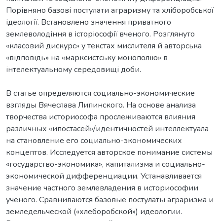
Порівняно базові постулати аграризму та хліборобської
ідеології. Встановлено значення приватного
землеволодіння в історіософії вченого. Розглянуто
«класовий дискурс» у текстах мислителя й авторська
«відповідь» на «марксистську монополію» в
інтелектуальному середовищі доби.
В статье определяются социально-экономические
взгляды Вячеслава Липинского. На основе анализа
творчества историософа прослеживаются влияния
различных «ипостасей»/идентичностей интеллектуала
на становление его социально-экономических
концептов. Исследуется авторское понимание системы
«государство-экономика», капитализма и социально-
экономической дифференциации. Устанавливается
значение частного землевладения в историософии
ученого. Сравниваются базовые постулаты аграризма и
земледельческой («хлеборобской») идеологии.