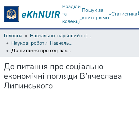
Розділи
Пошук за
та
Статистика
критеріями
колекції
Головна
Навчально-науковий інститут філософії, культурології, політології
Наукові роботи. Навчально-науковий інститут філософії, культурології, політології
До питання про соціально-економічні погляди В’ячеслава Липинського
До питання про соціально-
економічні погляди В’ячеслава
Липинського