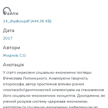
ться...
Файли
14_zhydkov.pdf
(444,36 KB)
Дата
2017
Автори
Жидков, С.О.
Анотація
У статті окреслені соціально-економічні погляди
В’ячеслава Липинського. Аналізуючи творчість
історіософа, автор простежив впливи різних
«іпостасей»/ідентичностей інтелектуала на становлення
його соціально-економічних концептів. Досліджено, як
учений розумів систему «держава-економіка»,
капіталізм та соціально-економічну диференціацію.