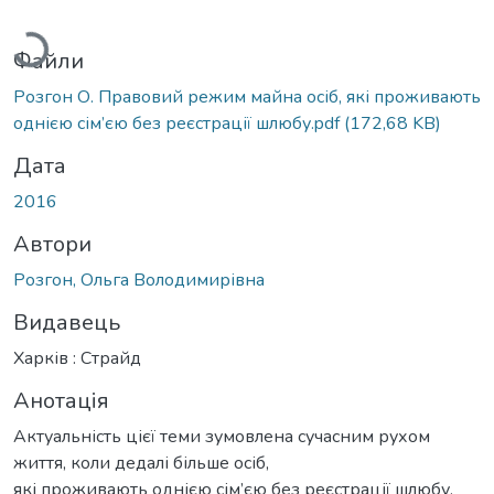
антажиться...
Файли
Розгон О. Правовий режим майна осіб, які проживають
однією сім’єю без реєстрації шлюбу.pdf
(172,68 KB)
Дата
2016
Автори
Розгон, Ольга Володимирівна
Видавець
Харків : Страйд
Анотація
Актуальність цієї теми зумовлена сучасним рухом
життя, коли дедалі більше осіб,
які проживають однією сім’єю без реєстрації шлюбу,