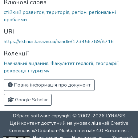
Ключові слова
стійкий розвиток
,
територія
,
регіон
,
регіональні
проблеми
URI
https://ekhnuir.karazin.ua/handle/123456789/8716
Колекції
Навчальні видання. Факультет геології, географіії,
рекреації і туризму
Повна інформація про документ
Google Scholar
DSpace software
copyright © 2002-2026
LYRASIS
Цей контент доступний на умовах ліцензії
Creative
Commons «Attribution-NonCommercial» 4.0 Всесвітня
.
Налаштування
Налаштування
Зворотній