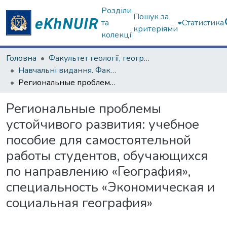
Розділи
Пошук за
та
Статистика
критеріями
колекції
Головна
Факультет геології, географіії, рекреації і туризму
Навчальні видання. Факультет геології, географіії, рекреації і туризму
Региональные проблемы устойчивого развития: учебное пособие для самостоятельной работы студентов, обучающихся по направлению «География», специальность «Экономическая и социальная география»
Региональные проблемы
устойчивого развития: учебное
пособие для самостоятельной
работы студентов, обучающихся
по направлению «География»,
специальность «Экономическая и
социальная география»