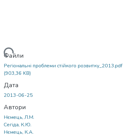
иться...
Файли
Регіональні проблеми стійкого розвитку_2013.pdf
(903,36 KB)
Дата
2013-06-25
Автори
Нємець, Л.М.
Сегіда, К.Ю.
Нємець, К.А.