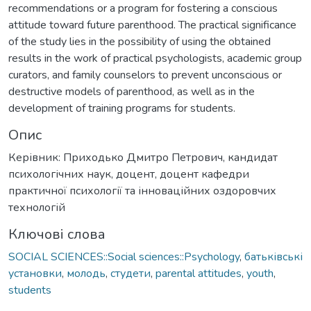
recommendations or a program for fostering a conscious
attitude toward future parenthood. The practical significance
of the study lies in the possibility of using the obtained
results in the work of practical psychologists, academic group
curators, and family counselors to prevent unconscious or
destructive models of parenthood, as well as in the
development of training programs for students.
Опис
Керівник: Приходько Дмитро Петрович, кандидат
психологічних наук, доцент, доцент кафедри
практичної психології та інноваційних оздоровчих
технологій
Ключові слова
SOCIAL SCIENCES::Social sciences::Psychology
,
батьківські
установки
,
молодь
,
студети
,
parental attitudes
,
youth
,
students