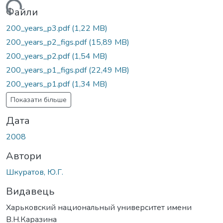
ться...
Файли
200_years_p3.pdf
(1,22 MB)
200_years_p2_figs.pdf
(15,89 MB)
200_years_p2.pdf
(1,54 MB)
200_years_p1_figs.pdf
(22,49 MB)
200_years_p1.pdf
(1,34 MB)
Показати більше
Дата
2008
Автори
Шкуратов, Ю.Г.
Видавець
Харьковский национальный университет имени
В.Н.Каразина