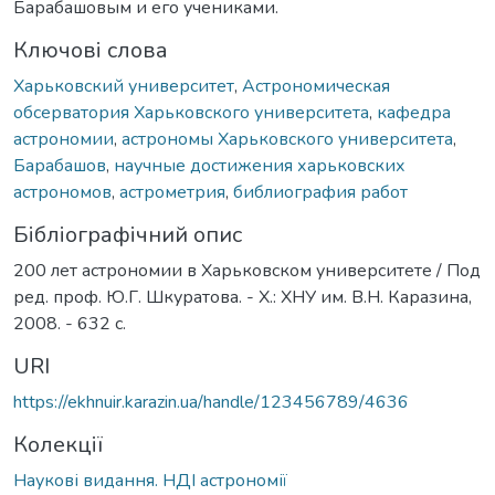
Барабашовым и его учениками.
Ключові слова
Харьковский университет
,
Астрономическая
обсерватория Харьковского университета
,
кафедра
астрономии
,
астрономы Харьковского университета
,
Барабашов
,
научные достижения харьковских
астрономов
,
астрометрия
,
библиография работ
Бібліографічний опис
200 лет астрономии в Харьковском университете / Под
ред. проф. Ю.Г. Шкуратова. - Х.: ХНУ им. В.Н. Каразина,
2008. - 632 с.
URI
https://ekhnuir.karazin.ua/handle/123456789/4636
Колекції
Наукові видання. НДІ астрономії