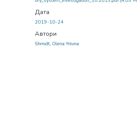
ory_system_investigation_10.2019.pdf
(4,09 M
Дата
2019-10-24
Автори
Shmidt, Olena Yriivna