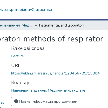
к за критеріями
Статистика
Навчальні видання. Медичний факультет
Instrumental and laboratori methods of respiratori system investigation
ratori methods of respiratori
Ключові слова
Lecture
URI
https://ekhnuir.karazin.ua/handle/123456789/15084
Колекції
Навчальні видання. Медичний факультет
Повна інформація про документ
rat