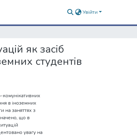
Увійти
цій як засіб
земних студентів
о-комунікативних
ння в іноземних
и на заняттях з
начено, що в
итуацій
центовано увагу на