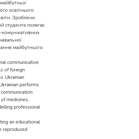
 майбутньої
ого освітнього
віти. Зроблено
й студента полягає
о-комунікативних
навальної
знання майбутнього
onal communicative
s of foreign
ss Ukrainian
 Ukrainian performs
, communication
 of medicines,
elling professional
ating an educational
he reproduced