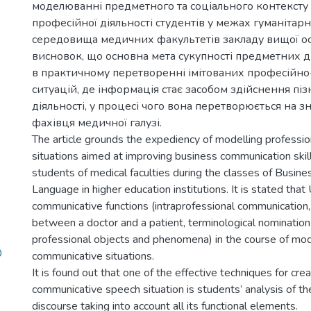
моделюванні предметного та соціального контексту
професійної діяльності студентів у межах гуманітарн
середовища медичних факультетів закладу вищої ос
висновок, що основна мета сукупності предметних ді
в практичному перетворенні імітованих професійн
ситуацій, де інформація стає засобом здійснення піз
діяльності, у процесі чого вона перетворюється на 
фахівця медичної галузі.
The article grounds the expediency of modelling professi
situations aimed at improving business communication skill
students of medical faculties during the classes of Busine
Language in higher education institutions. It is stated that
communicative functions (intraprofessional communication
between a doctor and a patient, terminological nomination
professional objects and phenomena) in the course of mod
0
communicative situations.
It is found out that one of the effective techniques for cre
communicative speech situation is students’ analysis of t
discourse taking into account all its functional elements.