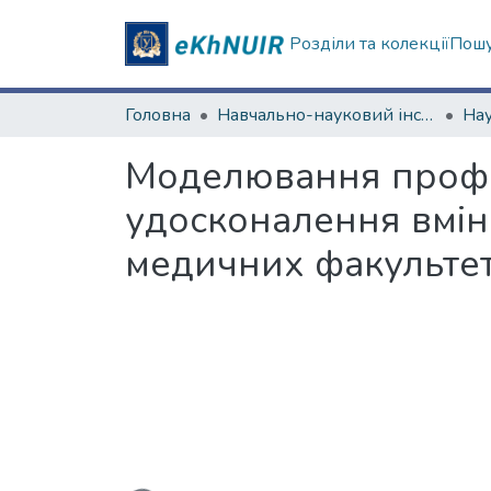
Розділи та колекції
Пошу
Головна
Навчально-науковий інститут міжнародної освіти
Моделювання профес
удосконалення вмінь
медичних факультеті