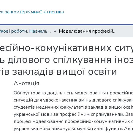
к за критеріями
Статистика
Наукові роботи. Навчально-науковий інститут міжнародної освіти
Моделювання професійно-комунікативних ситуацій як засіб удосконалення вмінь ділового спілкування іноземних студентів медичних факультетів закладів вищої освіти
ійно-комунікативних ситуа
 ділового спілкування іно
в закладів вищої освіти
Анотація
Обґрунтовано доцільність моделювання професійн
ситуацій для удосконалення вмінь ділового спілкува
студентів медичних факультетів закладів вищої освіт
української мови за професійним спрямуванням. Заз
процесі моделювання професійно-комунікативних с
українська мова виконує комунікативні функції. Ак