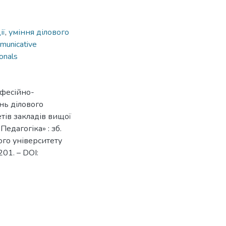
ії
,
уміння ділового
municative
onals
фесійно-
нь ділового
тів закладів вищої
«Педагогіка» : зб.
го університету
201. – DOI: