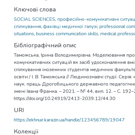
Ключові слова
SOCIAL SCIENCES
,
професійно-комунікативні ситуац
спілкування
,
фахівці медичної галузі
,
professional com
situations
,
business communication skills
,
medical professi
Бібліографічний опис
Таможська, Ірина Володимирівна. Моделювання про
комунікативних ситуацій як засіб удосконалення вмі
спілкування іноземних студентів медичних факульте
освіти / І. В. Таможська // Людинознавчі студії. Серія: 
наук. праць Дрогобицького державного педагогічно
імені Івана Франка. – 2021. – № 44, вип. 12. – С. 192–
https://doi.org/10.24919/2413-2039.12/44.30
URI
https://ekhnuir.karazin.ua/handle/123456789/19047
Колекції