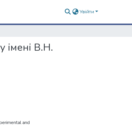
Увійти
 імені В.Н.
xperimental and