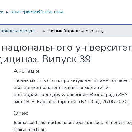
к за критеріями
Статистика
Вісник Харківського університету. "Медицина"
Вісник Харківського національного університету імені В.Н. Каразіна. Серія «Медицина». Випуск 39
 національного університету
дицина». Випуск 39
Анотація
Вісник містить статті, про актуальні питання сучасної
експериментальної та клінічної медицини.
Затверджено до друку рішенням Вченої ради ХНУ
імені В. Н. Каразіна (протокол № 13 від 26.08.2020).
Опис
Journal contains articles about topical issues of modern e
clinical medicine.