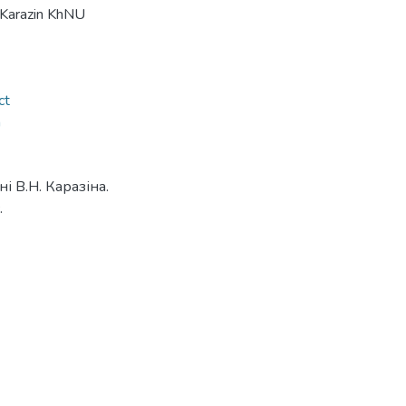
. Karazin KhNU
ct
n
і В.Н. Каразіна.
.