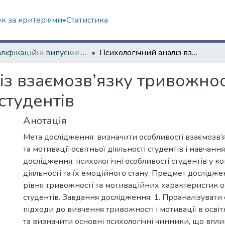
к за критеріями
Статистика
Кваліфікаційні випускні роботи магістрів. Навчально-науковий інститут «Українська інженерно-педагогічна академія»
Психологічний аналіз взаємозв’язку тривожності й мотивації освітньої діяльності студентів
з взаємозв’язку тривожност
 студентів
Анотація
Мета дослідження: визначити особливості взаємозв’
та мотивації освітньої діяльності студентів і навчання
дослідження: психологічні особливості студентів у ко
діяльності та їх емоційного стану. Предмет дослідже
рівня тривожності та мотиваційних характеристик ос
студентів. Завдання дослідження: 1. Проаналізувати 
підходи до вивчення тривожності і мотивації в осві
та визначити основні психологічні чинники, що впл