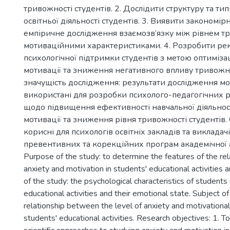
тривожності студентів. 2. Дослідити структуру та тип
освітньої діяльності студентів. 3. Виявити закономір
емпіричне дослідження взаємозв’язку між рівнем тр
мотиваційними характеристиками. 4. Розробити ре
психологічної підтримки студентів з метою оптимізац
мотивації та зниження негативного впливу тривожн
значущість дослідження: результати дослідження м
використані для розробки психолого-педагогічних
щодо підвищення ефективності навчальної діяльності
мотивації та зниження рівня тривожності студентів.
корисні для психологів освітніх закладів та виклада
превентивних та корекційних програм академічної а
Purpose of the study: to determine the features of the r
anxiety and motivation in students' educational activities a
of the study: the psychological characteristics of students 
educational activities and their emotional state. Subject of
relationship between the level of anxiety and motivational 
students' educational activities. Research objectives: 1. 