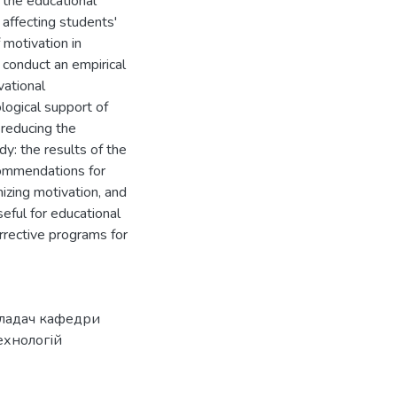
 the educational
 affecting students'
 motivation in
d conduct an empirical
vational
logical support of
 reducing the
dy: the results of the
ommendations for
mizing motivation, and
eful for educational
rrective programs for
кладач кафедри
ехнологій