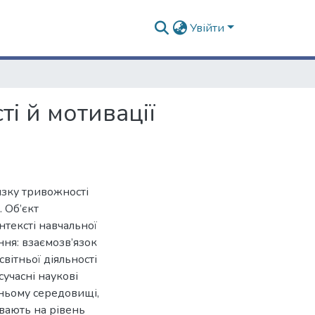
Увійти
і й мотивації
язку тривожності
. Об’єкт
нтексті навчальної
ння: взаємозв’язок
вітньої діяльності
сучасні наукові
тньому середовищі,
ивають на рівень