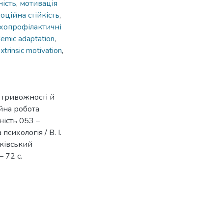
ість
,
мотивація
оційна стійкість
,
хопрофілактичні
emic adaptation
,
extrinsic motivation
,
у тривожності й
ійна робота
ність 053 –
сихологія / В. І.
рківський
 72 с.