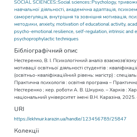
SOCIAL SCIENCES::Social sciences::Psychology
,
тривожн
навчальної діяльності
,
академічна адаптація
,
психоем
саморегуляція
,
внутрішня та зовнішня мотивація
,
пси
методики
,
anxiety
,
motivation of educational activity
,
acad
psycho-emotional resilience
,
self-regulation
,
intrinsic and 
psychoprophylactic techniques
Бібліографічний опис
Нестеренко, В. І. Психологічний аналіз взаємозв’язк
мотивації освітньої діяльності студентів : кваліфікац
(освітньо-кваліфікаційний рівень: магістр) : спеціаль
Практична психологія : освітня програма – Практична п
Нестеренко ; кер. роботи А. В. Шкурко. – Харків : Ха
національний університет імені В.Н. Каразіна, 2025. –
URI
https://ekhnuir.karazin.ua/handle/123456789/25847
Колекції