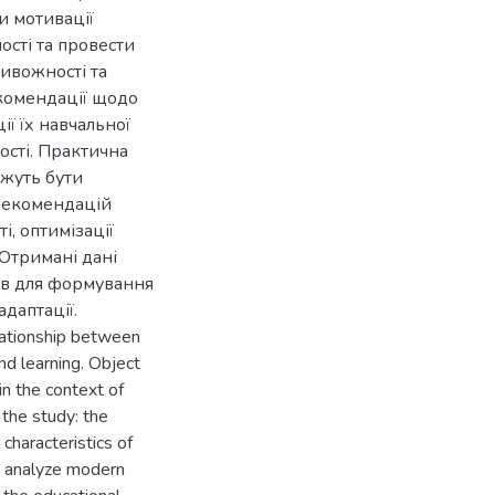
и мотивації
ності та провести
ивожності та
комендації щодо
ії їх навчальної
ості. Практична
ожуть бути
 рекомендацій
, оптимізації
 Отримані дані
чів для формування
даптації.
elationship between
nd learning. Object
in the context of
 the study: the
characteristics of
To analyze modern