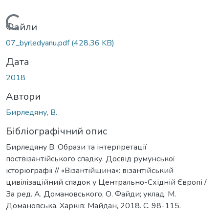
Вантажиться...
Файли
07_byrledyanu.pdf
(428,36 KB)
Дата
2018
Автори
Бирледяну, В.
Бібліографічний опис
Бирледяну В. Образи та інтерпретації
поствізантійського спадку. Досвід румунської
історіографії // «Візантійщина»: візантійський
цивілізаційний спадок у Центрально-Східній Європі /
За ред. А. Домановського, О. Файди; уклад. М.
Домановська. Харків: Майдан, 2018. С. 98-115.