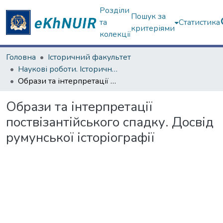
Розділи
Пошук за
та
Статистика
критеріями
колекції
Головна
Історичний факультет
Наукові роботи. Історичний факультет
Образи та інтерпретації поствізантійського спадку. Досвід румунської історіографії
Образи та інтерпретації
поствізантійського спадку. Досвід
румунської історіографії