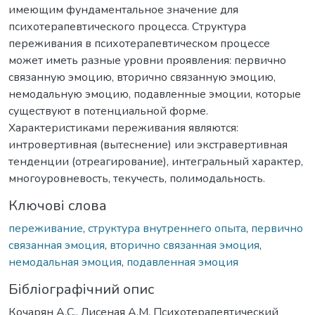
имеющим фундаментальное значение для
психотерапевтического процесса. Структура
переживания в психотерапевтическом процессе
может иметь разные уровни проявления: первично
связанную эмоцию, вторично связанную эмоцию,
немодальную эмоцию, подавленные эмоции, которые
существуют в потенциальной форме.
Характеристиками переживания являются:
интровертивная (вытеснение) или экстравертивная
тенденции (отреагирование), интегральный характер,
многоуровневость, текучесть, полимодальность.
Ключові слова
переживание
,
структура внутреннего опыта
,
первично
связанная эмоция
,
вторично связанная эмоция
,
немодальная эмоция
,
подавленная эмоция
Бібліографічний опис
Кочарян А.С., Лисеная А.М. Психотерапевтический