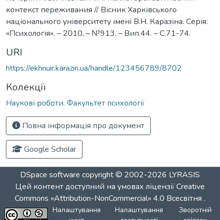
контекст переживания // Вісник Харківського
національного університету імені В.Н. Каразіна. Серія:
«Психологія». – 2010. – №913. – Вип.44. – С.71-74.
URI
https://ekhnuir.karazin.ua/handle/123456789/8702
Колекції
Наукові роботи. Факультет психології
Повна інформація про документ
Google Scholar
DSpace software
copyright © 2002-2026
LYRASIS
Цей контент доступний на умовах ліцензії
Creative
Commons «Attribution-NonCommercial» 4.0 Всесвітня
.
Налаштування
Налаштування
Зворотній