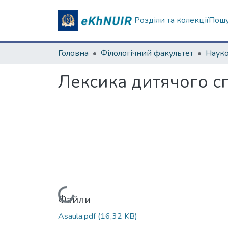
Розділи та колекції
Пошу
Головна
Філологічний факультет
Лексика дитячого с
Вантажиться...
Файли
Asaula.pdf
(16,32 KB)