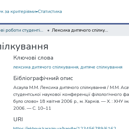
к за критеріями
Статистика
Наукові роботи студентів та аспірантів. Філологічний факультет
Лексика дитячого спілкування
пілкування
Ключові слова
лексика дитячого спілкування
,
дитяче спілкування
Бібліографічний опис
Асаула М.М. Лексика дитячого спілкування / М.М. Аса
студентської наукової конференції філологічного фа
було слово» 18 квітня 2006 р., м. Харків. — Х. : ХНУ ім.
2006. — С. 10–11
URI
https://ekhnuir.karazin.ua/handle/123456789/6162