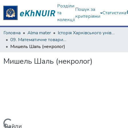
Розділи
Пошук за
та
Статистика
критеріями
колекції
Головна
Alma mater
Історія Харківського університету
09. Математичне товариство (з 1879 р.)
Мишель Шаль (некролог)
Мишель Шаль (некролог)
Файли