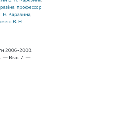
ни В. Н. Каразина
,
аразіна
,
профессор
. Н. Каразина
,
мені В. Н.
ти 2006-2008.
 — Вып. 7. —