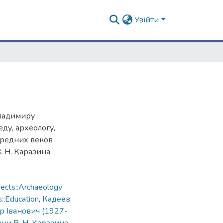
Увійти
Владимиру
ду, археологу,
средних веков
 Н. Каразина.
ects::Archaeology
::Education
,
Кадеев,
 Іванович (1927-