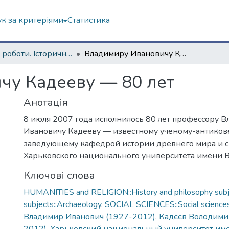
к за критеріями
Статистика
Наукові роботи. Історичний факультет
Владимиру Ивановичу Кадееву — 80 лет
чу Кадееву — 80 лет
Анотація
8 июля 2007 года исполнилось 80 лет профессору 
Ивановичу Кадееву — известному ученому-антикове
заведующему кафедрой истории древнего мира и 
Харьковского национального университета имени В.
Ключові слова
HUMANITIES and RELIGION::History and philosophy subj
subjects::Archaeology
,
SOCIAL SCIENCES::Social sciences
Владимир Иванович (1927-2012)
,
Кадєєв Володимир