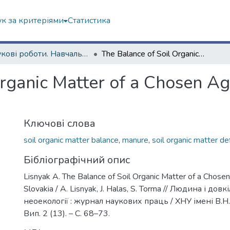
к за критеріями
Статистика
Наукові роботи. Навчально-науковий інститут екології, зеленої енергетики та сталого розвитку
The Balance of Soil Organic Matter of a Chosen Agricultural Farm in Slovakia
rganic Matter of a Chosen Agr
Ключові слова
soil organic matter balance
,
manure
,
soil organic matter de
Бібліографічний опис
Lisnyak A. The Balance of Soil Organic Matter of a Chosen 
Slovakia / A. Lisnyak, J. Halas, S. Torma // Людина і до
неоекології : журнал наукових праць / ХНУ імені В.Н.
Вип. 2 (13). – С. 68–73.