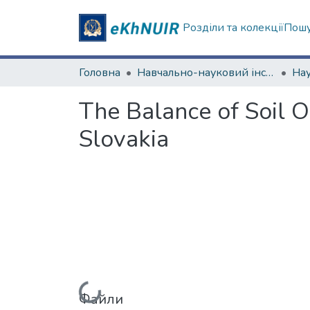
Розділи та колекції
Пошу
Головна
Навчально-науковий інститут екології, зеленої енергетики та сталого розвитку
The Balance of Soil O
Slovakia
Вантажиться...
Файли