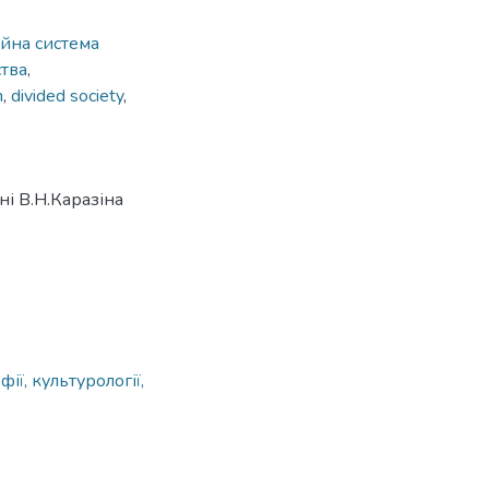
йна система
тва
,
m
,
divided society
,
ні В.Н.Каразіна
ії, культурології,