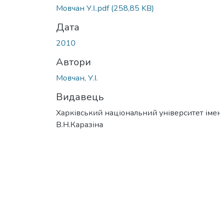
Вантажиться...
Мовчан У.І..pdf
(258,85 KB)
Дата
2010
Автори
Мовчан, У.І.
Видавець
Харківський національний університет імен
В.Н.Каразіна