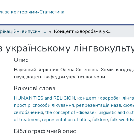
к за критеріями
Статистика
Кваліфікаційні випускні роботи бакалаврів. Філологічний факультет
Концепт «хвороба» в українському лінгвокультурному просторі
в українському лінгвокульт
Опис
Науковий керівник: Олена Євгеніївна Хомік, кандид
наук, доцент кафедри української мови
Ключові слова
HUMANITIES and RELIGION
,
концепт «хвороба»
,
лінг
простір
,
способи лікування
,
репрезентація назв
,
фол
світобачення
,
the concept of «disease»
,
linguistic and cul
of treatment
,
representation of titles
,
folklore
,
folk world
Бібліографічний опис