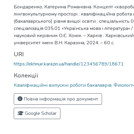
Бондаренко, Катерина Романівна. Концепт «хвороба
лінгвокультурному просторі : кваліфікаційна робота
(бакалаврського) рівня вищої освіти : спеціальність 0
спеціалізація 035.01 «Українська мова і література» 
науковий керівник О.Є. Хомік. – Харків : Харківськи
університет імені В.Н. Каразіна, 2024. – 60 с.
URI
https://ekhnuir.karazin.ua/handle/123456789/18671
Колекції
Кваліфікаційні випускні роботи бакалаврів. Філолог
Повна інформація про документ
Google Scholar