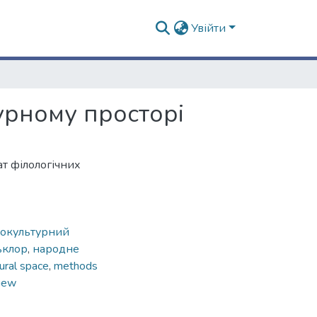
Увійти
урному просторі
ат філологічних
вокультурний
ьклор
,
народне
tural space
,
methods
view