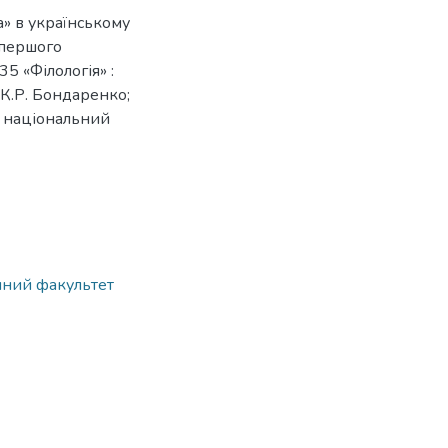
» в українському
 першого
35 «Філологія» :
/ К.Р. Бондаренко;
й національний
ічний факультет