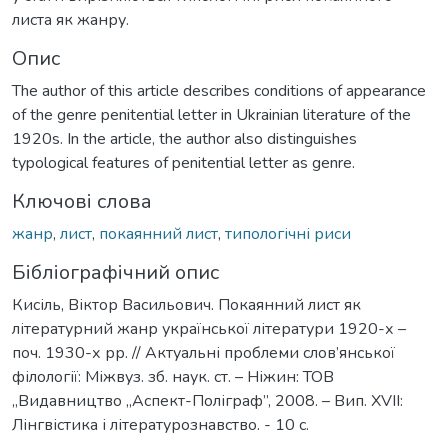
листа як жанру.
Опис
The author of this article describes conditions of appearance
of the genre penitential letter in Ukrainian literature of the
1920s. In the article, the author also distinguishes
typological features of penitential letter as genre.
Ключові слова
жанр
,
лист
,
покаянний лист
,
типологічні риси
Бібліографічний опис
Кисіль, Віктор Васильович. Покаянний лист як
літературний жанр української літератури 1920-х –
поч. 1930-х рр. // Актуальні проблеми слов’янської
філології: Міжвуз. зб. наук. ст. – Ніжин: ТОВ
„Видавництво „Аспект-Поліграф”, 2008. – Вип. ХVІІ:
Лінгвістика і літературознавство. - 10 с.