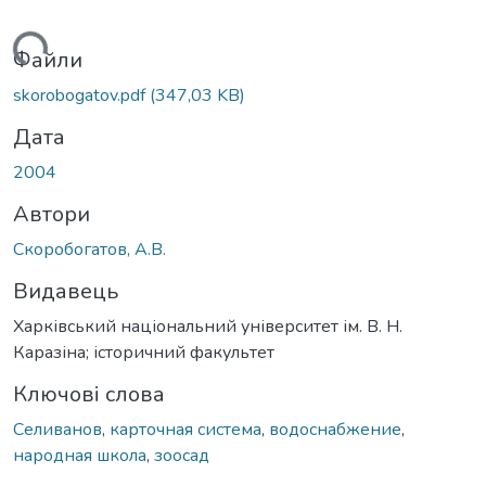
ажиться...
Файли
skorobogatov.pdf
(347,03 KB)
Дата
2004
Автори
Скоробогатов, А.В.
Видавець
Харківський національний університет ім. В. Н.
Каразіна; історичний факультет
Ключові слова
Селиванов
,
карточная система
,
водоснабжение
,
народная школа
,
зоосад