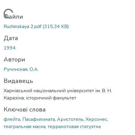
Вантажиться...
Файли
Ruchinskaya 2.pdf
(315,34 KB)
Дата
1994
Автори
Ручинская, О.А.
Видавець
Харківський національний університет ім. В. Н.
Каразіна; історичний факультет
Ключові слова
флейта
,
Пасафиликата
,
Аристотель
,
Херсонес
,
театральная маска
,
терракотовая статуэтка