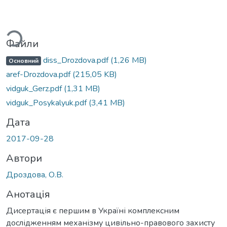
иться...
Файли
diss_Drozdova.pdf
(1,26 MB)
Основний
aref-Drozdova.pdf
(215,05 KB)
vidguk_Gerz.pdf
(1,31 MB)
vidguk_Posykalyuk.pdf
(3,41 MB)
Дата
2017-09-28
Автори
Дроздова, О.В.
Анотація
Дисертація є першим в Україні комплексним
дослідженням механізму цивільно-правового захисту