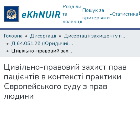
Розділи
Пошук за
та
Статистика
критеріями
колекції
Головна
Дисертації
Дисертації захищені у постійних радах
Д 64.051.28 (Юридичні науки)
Цивільно-правовий захист прав пацієнтів в контексті практики Європейського суду з прав людини
Цивільно-правовий захист прав
пацієнтів в контексті практики
Європейського суду з прав
людини