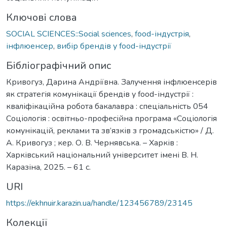
Ключові слова
SOCIAL SCIENCES::Social sciences
,
food-індустрія
,
інфлюенсер
,
вибір брендів у food-індустрії
Бібліографічний опис
Кривогуз, Дарина Андріївна. Залучення інфлюенсерів
як стратегія комунікації брендів у food-індустрії :
кваліфікаційна робота бакалавра : спеціальність 054
Соціологія : освітньо-професійна програма «Соціологія
комунікацій, реклами та зв’язків з громадськістю» / Д.
А. Кривогуз ; кер. О. В. Чернявська. – Харків :
Харківський національний університет імені В. Н.
Каразіна, 2025. – 61 с.
URI
https://ekhnuir.karazin.ua/handle/123456789/23145
Колекції