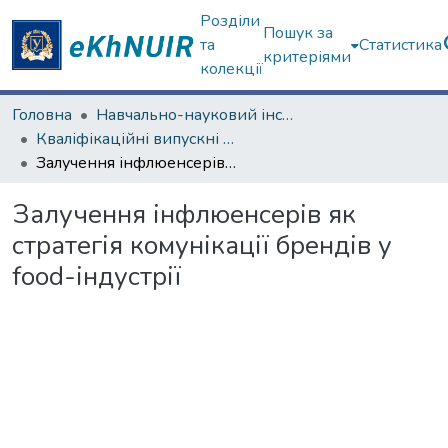
Розділи
Пошук за
та
Статистика
критеріями
колекції
Головна
Навчально-науковий інститут соціології та медіакомунікацій
Кваліфікаційні випускні роботи бакалаврів. Навчально-науковий інститут соціології та медіакомунікацій
Залучення інфлюенсерів як стратегія комунікації брендів у food-індустрії
Залучення інфлюенсерів як
стратегія комунікації брендів у
food-індустрії