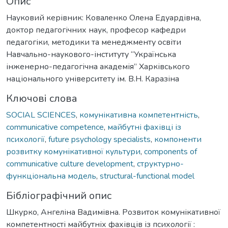
Опис
Науковий керівник: Коваленко Олена Едуардівна,
доктор педагогічних наук, професор кафедри
педагогіки, методики та менеджменту освіти
Навчально-наукового-інституту “Українська
інженерно-педагогічна академія” Харківського
національного університету ім. В.Н. Каразіна
Ключові слова
SOCIAL SCIENCES
,
комунікативна компетентність
,
communicative competence
,
майбутні фахівці із
психології
,
future psychology specialists
,
компоненти
розвитку комунікативної культури
,
components of
communicative culture development
,
структурно-
функціональна модель
,
structural-functional model
Бібліографічний опис
Шкурко, Ангеліна Вадимівна. Розвиток комунікативної
компетентності майбутніх фахівців із психології :