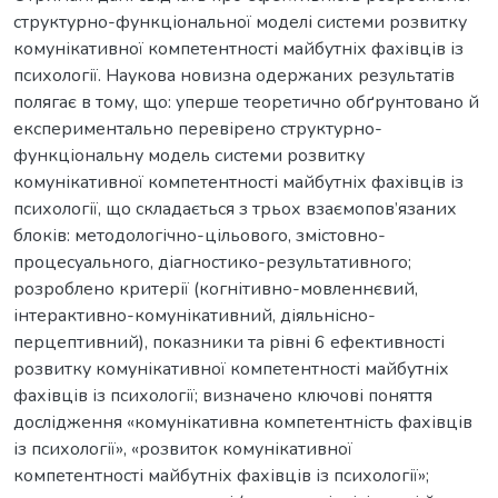
структурно-функціональної моделі системи розвитку
комунікативної компетентності майбутніх фахівців із
психології. Наукова новизна одержаних результатів
полягає в тому, що: уперше теоретично обґрунтовано й
експериментально перевірено структурно-
функціональну модель системи розвитку
комунікативної компетентності майбутніх фахівців із
психології, що складається з трьох взаємопов’язаних
блоків: методологічно-цільового, змістовно-
процесуального, діагностико-результативного;
розроблено критерії (когнітивно-мовленнєвий,
інтерактивно-комунікативний, діяльнісно-
перцептивний), показники та рівні 6 ефективності
розвитку комунікативної компетентності майбутніх
фахівців із психології; визначено ключові поняття
дослідження «комунікативна компетентність фахівців
із психології», «розвиток комунікативної
компетентності майбутніх фахівців із психології»;