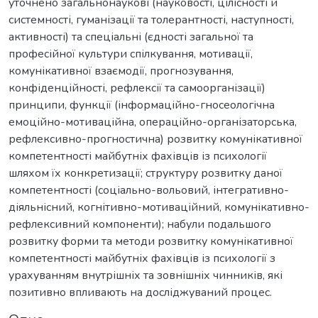
уточнено загальнонаукові (науковості, цілісності й
системності, гуманізації та толерантності, наступності,
активності) та спеціальні (єдності загальної та
професійної культури спілкування, мотивації,
комунікативної взаємодії, прогнозування,
конфіденційності, рефлексії та самоорганізації)
принципи, функції (інформаційно-гносеологічна
емоційно-мотиваційна, операційно-організаторська,
рефлексивно-прогностична) розвитку комунікативної
компетентності майбутніх фахівців із психології
шляхом їх конкретизації; структуру розвитку даної
компетентності (соціально-вольовий, інтегративно-
діяльнісний, когнітивно-мотиваційний, комунікативно-
рефлексивний компоненти); набули подальшого
розвитку форми та методи розвитку комунікативної
компетентності майбутніх фахівців із психології з
урахуванням внутрішніх та зовнішніх чинників, які
позитивно впливають на досліджуваний процес.