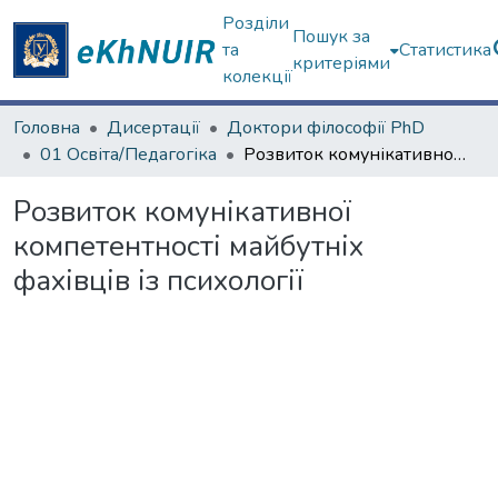
Розділи
Пошук за
та
Статистика
критеріями
колекції
Головна
Дисертації
Доктори філософії PhD
01 Освіта/Педагогіка
Розвиток комунікативної компетентності майбутніх фахівців із психології
Розвиток комунікативної
компетентності майбутніх
фахівців із психології
ться...