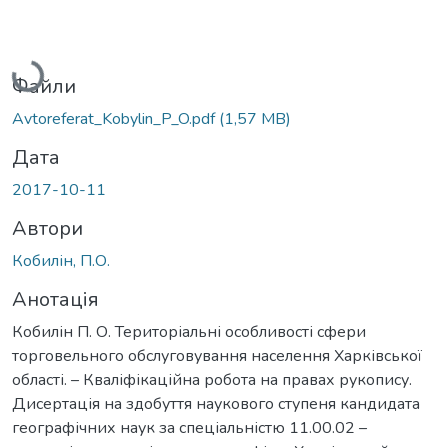
Вантажиться...
Файли
Avtoreferat_Kobylin_P_O.pdf
(1,57 MB)
Дата
2017-10-11
Автори
Кобилін, П.О.
Анотація
Кобилін П. О. Територіальні особливості сфери
торговельного обслуговування населення Харківської
області. – Кваліфікаційна робота на правах рукопису.
Дисертація на здобуття наукового ступеня кандидата
географічних наук за спеціальністю 11.00.02 –