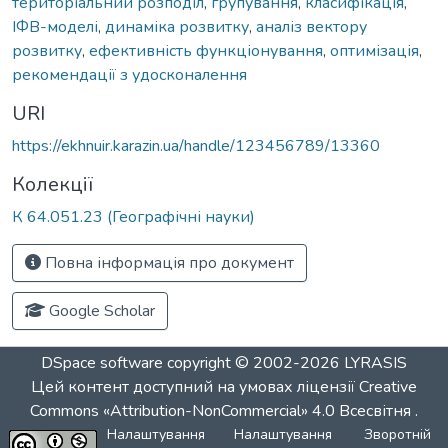
територіальний розподіл
,
групування
,
класифікація
,
ІФВ-моделі
,
динаміка розвитку
,
аналіз вектору
розвитку
,
ефективність функціонування
,
оптимізація
,
рекомендації з удосконалення
URI
https://ekhnuir.karazin.ua/handle/123456789/13360
Колекції
К 64.051.23 (Географічні науки)
Повна інформація про документ
Google Scholar
DSpace software
copyright © 2002-2026
LYRASIS
Цей контент доступний на умовах ліцензії
Creative
Commons «Attribution-NonCommercial» 4.0 Всесвітня
.
Налаштування
Налаштування
Зворотній