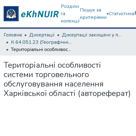
Розділи
Пошук за
та
Статистика
критеріями
колекції
Головна
Дисертації
Дисертації захищені у постійних радах
К 64.051.23 (Географічні науки)
Територіальні особливості системи торговельного обслуговування населення Харківської області (автореферат)
Територіальні особливості
системи торговельного
обслуговування населення
Харківської області (автореферат)