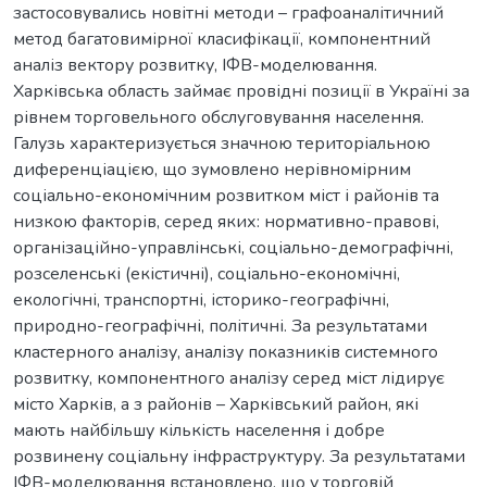
застосовувались новітні методи – графоаналітичний
метод багатовимірної класифікації, компонентний
аналіз вектору розвитку, ІФВ-моделювання.
Харківська область займає провідні позиції в Україні за
рівнем торговельного обслуговування населення.
Галузь характеризується значною територіальною
диференціацією, що зумовлено нерівномірним
соціально-економічним розвитком міст і районів та
низкою факторів, серед яких: нормативно-правові,
організаційно-управлінські, соціально-демографічні,
розселенські (екістичні), соціально-економічні,
екологічні, транспортні, історико-географічні,
природно-географічні, політичні. За результатами
кластерного аналізу, аналізу показників системного
розвитку, компонентного аналізу серед міст лідирує
місто Харків, а з районів – Харківський район, які
мають найбільшу кількість населення і добре
розвинену соціальну інфраструктуру. За результатами
ІФВ-моделювання встановлено, що у торговій