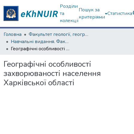
Розділи
Пошук за
та
Статистика
критеріями
колекції
Головна
Факультет геології, географіії, рекреації і туризму
Навчальні видання. Факультет геології, географіії, рекреації і туризму
Географічні особливості захворюваності населення Харківської області
Географічні особливості
захворюваності населення
Харківської області