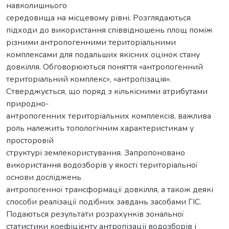
навколишнього
середовища на місцевому рівні. Розглядаються
підходи до використання співвідношень площ поміж
різними антропогенними територіальними
комплексами для подальших якісних оцінок стану
довкілля. Обговорюються поняття «антропогенний
територіальний комплекс», «антропізація».
Стверджується, що поряд з кількісними атрибутами
природно-
антропогенних територіальних комплексів, важлива
роль належить топологічним характеристикам у
просторовій
структурі землекористування. Запропоновано
використання водозборів у якості територіальної
основи досліджень
антропогенної трансформації довкілля, а також деякі
способи реалізації подібних завдань засобами ГІС.
Подаються результати розрахунків зональної
статистики коефіцієнту антропізаціі водозборів і