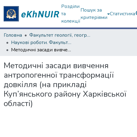
Розділи
Пошук за
та
Статистика
критеріями
колекції
Головна
Факультет геології, географіії, рекреації і туризму
Наукові роботи. Факультет геології, географіії, рекреації і туризму
Методичні засади вивчення антропогенної трансформації довкілля (на прикладі Куп’янського району Харківської області)
Методичні засади вивчення
антропогенної трансформації
довкілля (на прикладі
Куп’янського району Харківської
області)