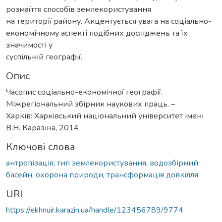
розмаїття способів землекористування
на території району. Акцентується увага на соціально-
економічному аспекті подібних досліджень та їх
значимості у
суспільній географії.
Опис
Часопис соціально-економічної географії:
Міжрегіональний збірник наукових праць. –
Харків: Харківський національний університет імені
В.Н. Каразіна, 2014
Ключові слова
антропізація
,
тип землекористування
,
водозбірний
басейн
,
охорона природи
,
трансформація довкілля
URI
https://ekhnuir.karazin.ua/handle/123456789/9774