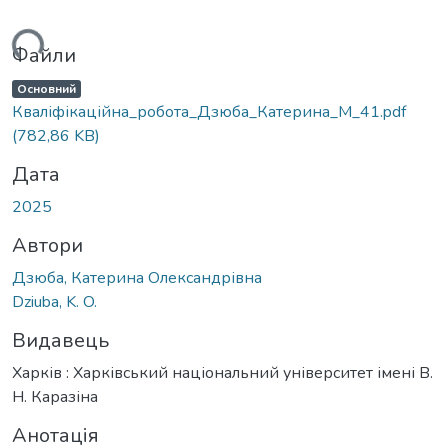
ься...
Файли
Основний
Кваліфікаційна_робота_Дзюба_Катерина_М_41.pdf
(782,86 KB)
Дата
2025
Автори
Дзюба, Катерина Олександрівна
Dziuba, K. O.
Видавець
Харків : Харківський національний університет імені В.
Н. Каразіна
Анотація