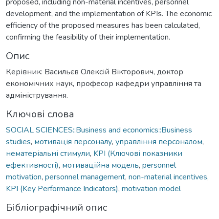
proposed, including non-material incentives, personnel
development, and the implementation of KPIs. The economic
efficiency of the proposed measures has been calculated,
confirming the feasibility of their implementation.
Опис
Керівник: Васильєв Олексій Вікторович, доктор
економічних наук, професор кафедри управління та
адміністрування.
Ключові слова
SOCIAL SCIENCES::Business and economics::Business
studies
,
мотивація персоналу
,
управління персоналом
,
нематеріальні стимули
,
KPI (Ключові показники
ефективності)
,
мотиваційна модель
,
personnel
motivation
,
personnel management
,
non-material incentives
,
KPI (Key Performance Indicators)
,
motivation model
Бібліографічний опис