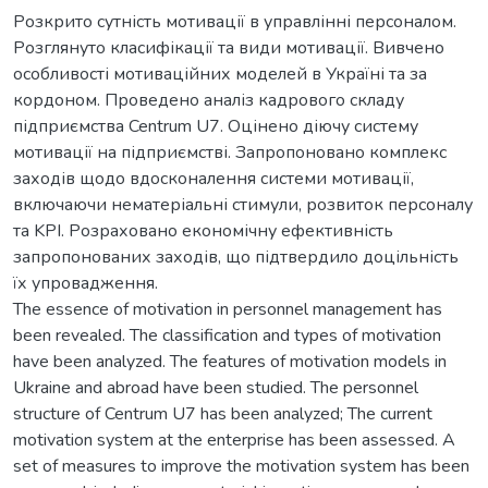
Розкрито сутність мотивації в управлінні персоналом.
Розглянуто класифікації та види мотивації. Вивчено
особливості мотиваційних моделей в Україні та за
кордоном. Проведено аналіз кадрового складу
підприємства Centrum U7. Оцінено діючу систему
мотивації на підприємстві. Запропоновано комплекс
заходів щодо вдосконалення системи мотивації,
включаючи нематеріальні стимули, розвиток персоналу
та KPI. Розраховано економічну ефективність
запропонованих заходів, що підтвердило доцільність
їх упровадження.
The essence of motivation in personnel management has
been revealed. The classification and types of motivation
have been analyzed. The features of motivation models in
Ukraine and abroad have been studied. The personnel
structure of Centrum U7 has been analyzed; The current
motivation system at the enterprise has been assessed. A
set of measures to improve the motivation system has been