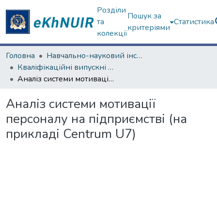
Розділи
Пошук за
та
Статистика
критеріями
колекції
Головна
Навчально-науковий інститут "Каразінська школа бізнесу"
Кваліфікаційні випускні роботи бакалаврів. Навчально-науковий інститут "Каразінська школа бізнесу"
Аналіз системи мотивації персоналу на підприємстві (на прикладі Centrum U7)
Аналіз системи мотивації
персоналу на підприємстві (на
прикладі Centrum U7)