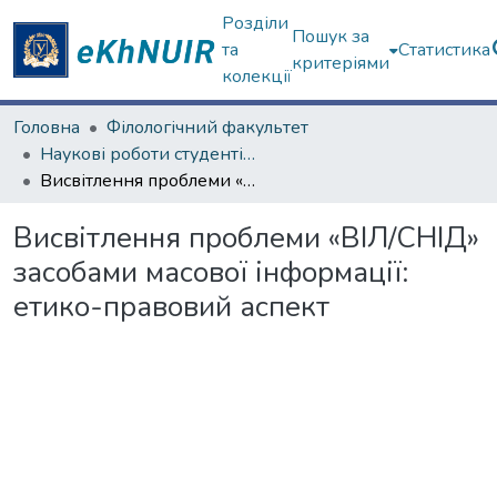
Розділи
Пошук за
та
Статистика
критеріями
колекції
Головна
Філологічний факультет
Наукові роботи студентів та аспірантів. Філологічний факультет
Висвітлення проблеми «ВІЛ/СНІД» засобами масової інформації: етико-правовий аспект
Висвітлення проблеми «ВІЛ/СНІД»
засобами масової інформації:
етико-правовий аспект