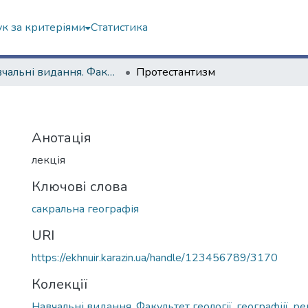
к за критеріями
Статистика
Навчальні видання. Факультет геології, географіії, рекреації і туризму
Протестантизм
Анотація
лекція
Ключові слова
сакральна географія
URI
https://ekhnuir.karazin.ua/handle/123456789/3170
Колекції
)
Навчальні видання. Факультет геології, географіії, ре