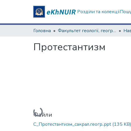
Розділи та колекції
Пошу
Головна
Факультет геології, географіії, рекреації і туризму
Протестантизм
Вантажиться...
Файли
С_Протестантизм_сакрал.геогр..ppt
(135 KB