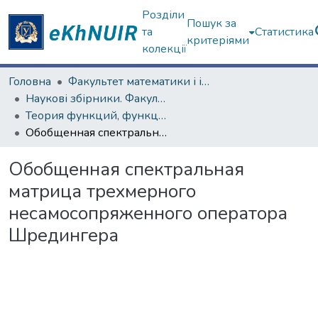
Розділи
Пошук за
та
Статистика
критеріями
колекції
Головна
Факультет математики і інформатики
Наукові збірники. Факультет математики і інформатики
Теория функций, функциональный анализ и их приложения (1965–1985 гг.)
Обобщенная спектральная матрица трехмерного несамосопряженного оператора Шредингера
Обобщенная спектральная
матрица трехмерного
несамосопряженного оператора
Шредингера