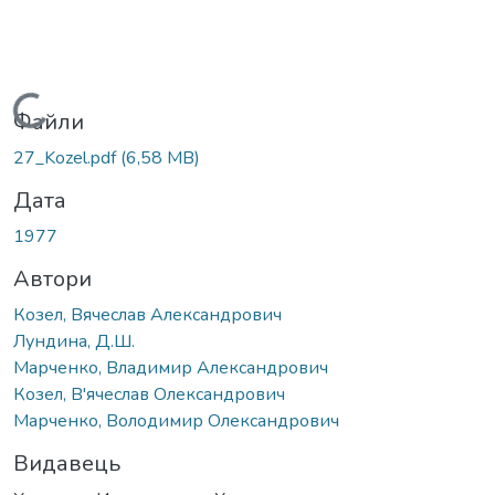
Вантажиться...
Файли
27_Kozel.pdf
(6,58 MB)
Дата
1977
Автори
Козел, Вячеслав Александрович
Лундина, Д.Ш.
Марченко, Владимир Александрович
Козел, В'ячеслав Олександрович
Марченко, Володимир Олександрович
Видавець