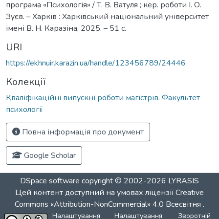
програма «Психологія» / Т. В. Ватуля ; кер. роботи І. О.
Зуєв. – Харків : Харківський національний університет
імені В. Н. Каразіна, 2025. – 51 с.
URI
https://ekhnuir.karazin.ua/handle/123456789/24446
Колекції
Кваліфікаційні випускні роботи магістрів. Факультет
психології
Повна інформація про документ
Google Scholar
DSpace software
copyright © 2002-2026
LYRASIS
Цей контент доступний на умовах ліцензії
Creative
Commons «Attribution-NonCommercial» 4.0 Всесвітня
.
Налаштування
Налаштування
Зворотній