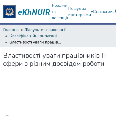
Розділи
Пошук за
та
Статистика
критеріями
колекції
Головна
Факультет психології
Кваліфікаційні випускні роботи магістрів. Факультет психології
Властивості уваги працівників IT сфери з різним досвідом роботи
Властивості уваги працівників IT
сфери з різним досвідом роботи
житься...