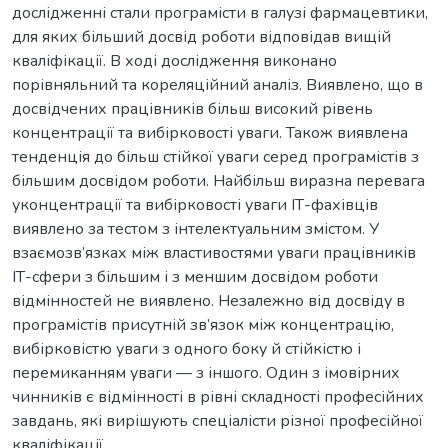
дослідженні стали програмісти в галузі фармацевтики,
для яких більший досвід роботи відповідав вищій
кваліфікації. В ході дослідження виконано
порівняльний та кореляційний аналіз. Виявлено, що в
досвідчених працівників більш високий рівень
концентрації та вибірковості уваги. Також виявлена
тенденція до більш стійкої уваги серед програмістів з
більшим досвідом роботи. Найбільш виразна перевага
уконцентрації та вибірковості уваги ІТ-фахівців
виявлено за тестом з інтелектуальним змістом. У
взаємозв’язках між властивостями уваги працівників
ІТ-сфери з більшим і з меншим досвідом роботи
відмінностей не виявлено. Незалежно від досвіду в
програмістів присутній зв’язок між концентрацію,
вибірковістю уваги з одного боку й стійкістю і
перемиканням уваги — з іншого. Один з імовірних
чинників є відмінності в рівні складності професійних
завдань, які вирішують спеціалісти різної професійної
кваліфікації.