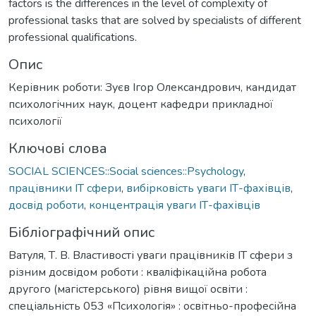
factors is the differences in the level of complexity of
professional tasks that are solved by specialists of different
professional qualifications.
Опис
Керівник роботи: Зуєв Ігор Олександрович, кандидат
психологічних наук, доцент кафедри прикладної
психології
Ключові слова
SOCIAL SCIENCES::Social sciences::Psychology
,
працівники IT сфери
,
вибірковість уваги ІТ-фахівців
,
досвід роботи
,
концентрація уваги ІТ-фахівців
Бібліографічний опис
Ватуля, Т. В. Властивості уваги працівників IT сфери з
різним досвідом роботи : кваліфікаційна робота
другого (магістерського) рівня вищої освіти :
спеціальність 053 «Психологія» : освітньо-професійна