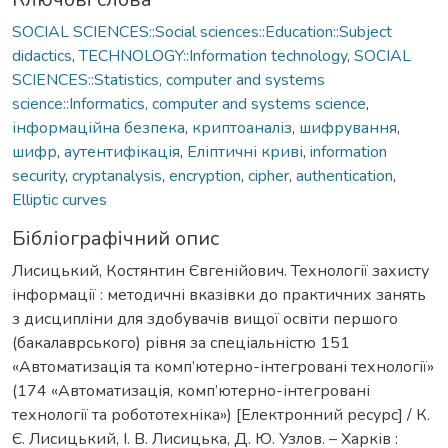
SOCIAL SCIENCES::Social sciences::Education::Subject
didactics
,
TECHNOLOGY::Information technology
,
SOCIAL
SCIENCES::Statistics, computer and systems
science::Informatics, computer and systems science
,
інформаційна безпека
,
криптоаналіз
,
шифрування
,
шифр
,
аутентифікація
,
Еліптичні криві
,
information
security
,
cryptanalysis
,
encryption
,
cipher
,
authentication
,
Elliptic curves
Бібліографічний опис
Лисицький, Костянтин Євгенійович. Технології захисту
інформації : методичні вказівки до практичних занять
з дисципліни для здобувачів вищої освіти першого
(бакалаврського) рівня за спеціальністю 151
«Автоматизація та комп’ютерно-інтегровані технології»
(174 «Автоматизація, комп’ютерно-інтегровані
технології та робототехніка») [Електронний ресурс] / К.
Є. Лисицький, І. В. Лисицька, Д. Ю. Узлов. – Харків :