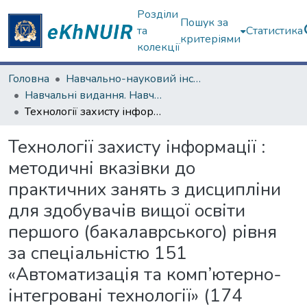
Розділи
Пошук за
та
Статистика
критеріями
колекції
Головна
Навчально-науковий інститут комп'ютерних наук та штучного інтелекту
Навчальні видання. Навчально-науковий інститут комп'ютерних наук та штучного інтелекту
Технології захисту інформації : методичні вказівки до практичних занять з дисципліни для здобувачів вищої освіти першого (бакалаврського) рівня за спеціальністю 151 «Автоматизація та комп’ютерно-інтегровані технології» (174 «Автоматизація, комп’ютерно-інтегровані технології та робототехніка») [Електронний ресурс]
Технології захисту інформації :
методичні вказівки до
практичних занять з дисципліни
для здобувачів вищої освіти
першого (бакалаврського) рівня
за спеціальністю 151
«Автоматизація та комп’ютерно-
інтегровані технології» (174