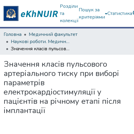
Розділи
Пошук за
та
Статистика
критеріями
колекції
Головна
Медичний факультет
Наукові роботи. Медичний факультет
Значення класів пульсового артеріального тиску при виборі параметрів електрокардіостимуляції у пацієнтів на річному етапі після імплантації
Значення класів пульсового
артеріального тиску при виборі
параметрів
електрокардіостимуляції у
пацієнтів на річному етапі після
імплантації