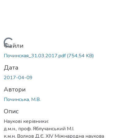
Вантажиться...
Файли
Починская_31.03.2017.pdf
(754,54 KB)
Дата
2017-04-09
Автори
Починська, М.В.
Опис
Наукові керівники:
д.м.н., проф. Яблучанський М.І.
к.м.н. Волков Д.Є. ХІV Міжнародна наукова