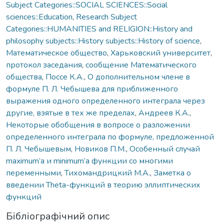
Subject Categories::SOCIAL SCIENCES::Social
sciences::Education
,
Research Subject
Categories::HUMANITIES and RELIGION::History and
philosophy subjects::History subjects::History of science
,
Математическое общество
,
Харьковский университет
,
протокол заседания
,
сообщение Математического
общества
,
Поссе К.А.
,
О дополнительном члене в
формуле П. Л. Чебышева для приближенного
выражения одного определенного интеграла через
другие, взятые в тех же пределах
,
Андреев К.А.
,
Некоторые обобщения в вопросе о разложении
определенного интеграла по формуле, предложенной
П. Л. Чебышевым
,
Новиков П.М.
,
Особенный случай
maximum’а и minimum’а функции со многими
переменными
,
Тихомандрицкий М.А.
,
Заметка о
введении Theta-функций в теорию эллиптических
функций
Бібліографічний опис