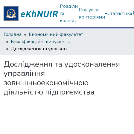
Розділи
Пошук за
та
Статистика
критеріями
колекції
Головна
Економічний факультет
Кваліфікаційні випускні роботи магістрів. Економічний факультет
Дослідження та удосконалення управління зовнішньоекономічною діяльністю підприємства
Дослідження та удосконалення
управління
зовнішньоекономічною
діяльністю підприємства