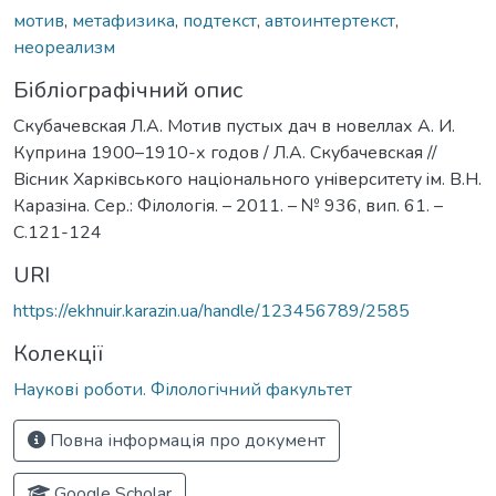
мотив
,
метафизика
,
подтекст
,
автоинтертекст
,
неореализм
Бібліографічний опис
Скубачевская Л.А. Мотив пустых дач в новеллах А. И.
Куприна 1900–1910-х годов / Л.А. Скубачевская //
Вiсник Харкiвського нацiонального унiверситету iм. В.Н.
Каразiна. Сер.: Філологія. – 2011. – № 936, вип. 61. –
С.121-124
URI
https://ekhnuir.karazin.ua/handle/123456789/2585
Колекції
Наукові роботи. Філологічний факультет
Повна інформація про документ
Google Scholar