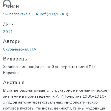
ься...
Файли
Skubachevskaja L. A..pdf
(209,96 KB)
Дата
2011
Автори
Скубачевская, Л.А.
Видавець
Харківський національний університет імені В.Н.
Каразіна
Анотація
В статье рассматривается структурное и семантическое
значение в произведениях А. И. Куприна 1900–1910-
х годов автоинтертекстуальных мифопоэтических
мотивов пустоты, темноты, вечности, тайны, чудовища