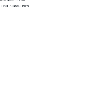
ний покажчик. -
о національного