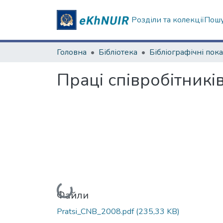
Розділи та колекції
Пошу
Головна
Бібліотека
Бібліографічні по
Праці співробітникі
Вантажиться...
Файли
Pratsi_CNB_2008.pdf
(235,33 KB)