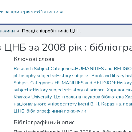
к за критеріями
Статистика
кажчики
Праці співробітників ЦНБ за 2008 рік : бібліографічний покажчик
в ЦНБ за 2008 рік : бібліо
Ключові слова
Research Subject Categories::HUMANITIES and RELIGION
philosophy subjects::History subjects::Book and library his
Subject Categories::HUMANITIES and RELIGION::History
subjects::History subjects::History of science
,
Харьковск
Kharkov University
,
Центральна наукова бібліотека Ха
національного університету імені В. Н. Каразіна
,
пра
ЦНБ
,
бібліографічний покажчик
Бібліографічний опис