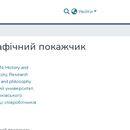
Увійти
графічний покажчик
::History and
tory
,
Research
 and philosophy
ий университет
,
рківського
ці співробітників