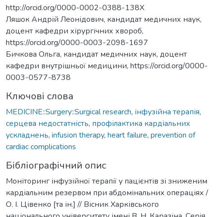
http://orcid.org/0000-0002-0388-138X
Ляшок Андрій Леонідович, кандидат медичних наук,
доцент кафедри хірургічних хвороб,
https://orcid.org/0000-0003-2098-1697
Бичкова Ольга, кандидат медичних наук, доцент
кафедри внутрішньої медицини, https://orcid.org/0000-
0003-0577-8738
Ключові слова
MEDICINE::Surgery::Surgical research
,
інфузійна терапія
,
серцева недостатність
,
профілактика кардіальних
ускладнень
,
infusion therapy
,
heart failure
,
prevention of
cardiac complications
Бібліографічний опис
Моніторинг інфузійної терапії у пацієнтів зі зниженим
кардіальним резервом при абдомінальних операціях /
О. І. Цівенко [та ін.] // Вісник Харківського
національного університету імені В. Н. Каразіна. Серія