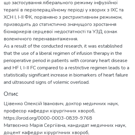
що застосування ліберального режиму інфузійної
терапії в періопераційному періоді у хворих з ІХС та
ХСН І, І-ІІ ФК, порівняно з рестриктивним режимом,
призводить до статистично значущого зростання
біомаркерів серцевої недостатності та УЗД ознак
волемічного перенавантаження.
As a result of the conducted research, it was established
that the use of a liberal regimen of infusion therapy in the
perioperative period in patients with coronary heart disease
and HF I, I-II FC compared to a restrictive regimen leads to a
statistically significant increase in biomarkers of heart failure
and ultrasound signs of volemic overload.
Опис
Цівенко Олексій Іванович, доктор медичних наук,
професор кафедри хірургічних хвороб,
https://orcid.org/0000-0003-0839-9768
Матвєєнко Марія Сергіївна, кандидат медичних наук,
доцент кафедри хірургічних хвороб,