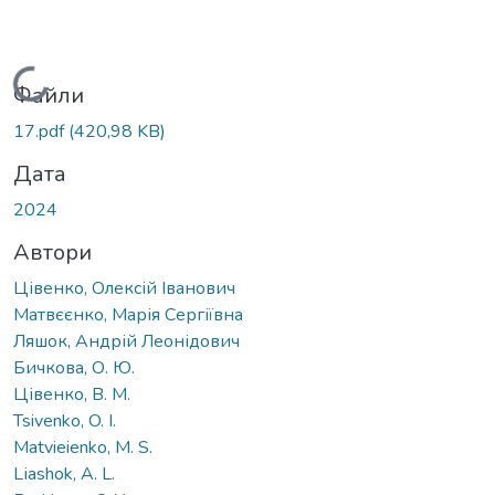
Вантажиться...
Файли
17.pdf
(420,98 KB)
Дата
2024
Автори
Цівенко, Олексій Іванович
Матвєєнко, Марія Сергіївна
Ляшок, Андрій Леонідович
Бичкова, О. Ю.
Цівенко, В. М.
Tsivenko, O. I.
Matvieienko, M. S.
Lіashok, A. L.