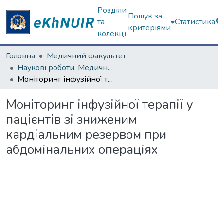
Розділи
Пошук за
та
Статистика
критеріями
колекції
Головна
Медичний факультет
Наукові роботи. Медичний факультет
Моніторинг інфузійної терапії у пацієнтів зі зниженим кардіальним резервом при абдомінальних операціях
Моніторинг інфузійної терапії у
пацієнтів зі зниженим
кардіальним резервом при
абдомінальних операціях