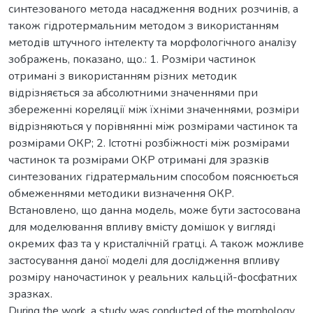
синтезованого метода насадження водних розчинів, а
також гідротермальним методом з використанням
методів штучного інтелекту та морфологічного аналізу
зображень, показано, що.: 1. Розміри частинок
отримані з використанням різних методик
відрізняється за абсолютними значеннями при
збереженні кореляції між їхніми значеннями, розміри
відрізняються у порівнянні між розмірами частинок та
розмірами ОКР; 2. Істотні розбіжності між розмірами
частинок та розмірами ОКР отримані для зразків
синтезованих гідратермальним способом пояснюється
обмеженнями методики визначення ОКР.
Встановлено, що данна модель, може бути застосована
для моделювання впливу вмісту домішок у вигляді
окремих фаз та у кристалічній гратці. А також можливе
застосування даної моделі для дослідження впливу
розміру наночастинок у реальних кальцій-фосфатних
зразках.
During the work, a study was conducted of the morphology