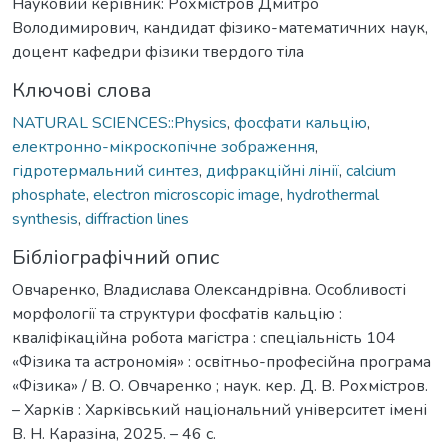
Науковий керівник: Рохмістров Дмитро
Володимирович, кандидат фiзико-математичних наук,
доцент кафедри фізики твердого тіла
Ключові слова
NATURAL SCIENCES::Physics
,
фосфати кальцію
,
електронно-мікроскопічне зображення
,
гідротермальний синтез
,
дифракційні лінії
,
calcium
phosphate
,
electron microscopic image
,
hydrothermal
synthesis
,
diffraction lines
Бібліографічний опис
Овчаренко, Владислава Олександрівна. Особливості
морфології та структури фосфатів кальцію :
кваліфікаційна робота магістра : спеціальність 104
«Фізика та астрономія» : освітньо-професійна програма
«Фізика» / В. О. Овчаренко ; наук. кер. Д. В. Рохмістров.
– Харків : Харківський національний університет імені
В. Н. Каразіна, 2025. – 46 с.