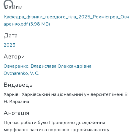
ься...
Файли
Кафедра_фізики_твердого_тіла_2025_Рохмістров_Овч
аренко.pdf
(3,98 MB)
Дата
2025
Автори
Овчаренко, Владислава Олександрівна
Ovcharenko, V. O.
Видавець
Харків : Харківський національний університет імені В.
Н. Каразіна
Анотація
Під час роботи було Проведено дослідження
морфології частина порошків гідроксилапатиту