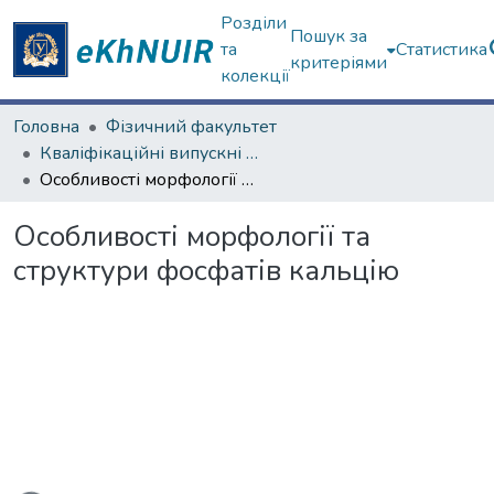
Розділи
Пошук за
та
Статистика
критеріями
колекції
Головна
Фізичний факультет
Кваліфікаційні випускні роботи магістрів. Фізичний факультет
Особливості морфології та структури фосфатів кальцію
Особливості морфології та
структури фосфатів кальцію