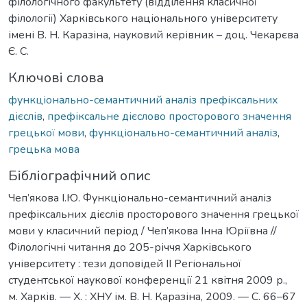
філологічного факультету (відділення класичної
філології) Харківського національного університету
імені В. Н. Каразіна, науковий керівник – доц. Чекарєва
Є. С.
Ключові слова
функціонально-семантичний аналіз префіксальних
дієслів
,
префіксальне дієслово просторового значення
грецької мови
,
функціонально-семантичний аналіз
,
грецька мова
Бібліографічний опис
Чеп’якова І.Ю. Функціонально-семантичний аналіз
префіксальних дієслів просторового значення грецької
мови у класичний період / Чеп’якова Інна Юріївна //
Філологічні читання до 205-річчя Харківського
університету : тези доповідей ІІ Регіональної
студентської наукової конференції 21 квітня 2009 р.,
м. Харків. — Х. : ХНУ ім. В. Н. Каразіна, 2009. — С. 66–67