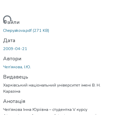
иться...
Файли
Chepyakova.pdf
(271 KB)
Дата
2009-04-21
Автори
Чеп’якова, І.Ю.
Видавець
Харківський національний університет імені В. Н.
Каразіна
Анотація
Чеп’якова Інна Юріївна – студентка V курсу