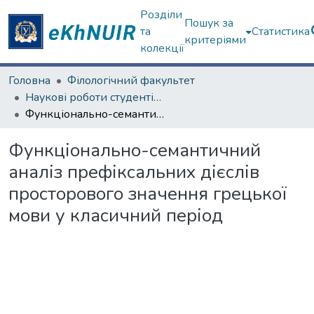
Розділи
Пошук за
та
Статистика
критеріями
колекції
Головна
Філологічний факультет
Наукові роботи студентів та аспірантів. Філологічний факультет
Функціонально-семантичний аналіз префіксальних дієслів просторового значення грецької мови у класичний період
Функціонально-семантичний
аналіз префіксальних дієслів
просторового значення грецької
мови у класичний період