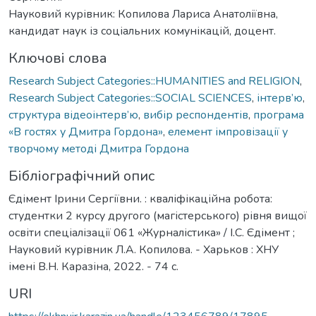
Науковий курівник: Копилова Лариса Анатоліївна,
кандидат наук із соціальних комунікацій, доцент.
Ключові слова
Research Subject Categories::HUMANITIES and RELIGION
,
Research Subject Categories::SOCIAL SCIENCES
,
інтерв’ю
,
структура відеоінтерв’ю
,
вибір респондентів
,
програма
«В гостях у Дмитра Гордона»
,
елемент імпровізації у
творчому методі Дмитра Гордона
Бібліографічний опис
Єдімент Ірини Сергіївни. : кваліфікаційна робота:
студентки 2 курсу другого (магістерського) рівня вищої
освіти спеціалізації 061 «Журналістика» / І.С. Єдімент ;
Науковий курівник Л.А. Копилова. - Харьков : ХНУ
імені В.Н. Каразіна, 2022. - 74 с.
URI