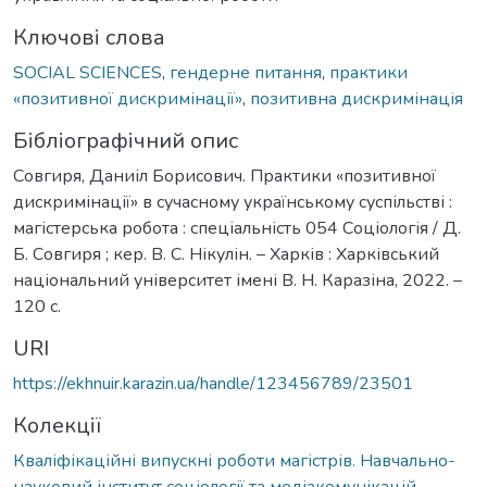
Ключові слова
SOCIAL SCIENCES
,
гендерне питання
,
практики
«позитивної дискримінації»
,
позитивна дискримінація
Бібліографічний опис
Совгиря, Даниіл Борисович. Практики «позитивної
дискримінації» в сучасному українському суспільстві :
магістерська робота : спеціальність 054 Соціологія / Д.
Б. Совгиря ; кер. В. С. Нікулін. – Харків : Харківський
національний університет імені В. Н. Каразіна, 2022. –
120 с.
URI
https://ekhnuir.karazin.ua/handle/123456789/23501
Колекції
Кваліфікаційні випускні роботи магістрів. Навчально-
науковий інститут соціології та медіакомунікацій