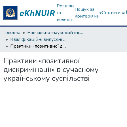
Розділи
Пошук за
та
Статистика
критеріями
колекції
Головна
Навчально-науковий інститут соціології та медіакомунікацій
Кваліфікаційні випускні роботи магістрів. Навчально-науковий інститут соціології та медіакомунікацій
Практики «позитивної дискримінації» в сучасному українському суспільстві
Практики «позитивної
дискримінації» в сучасному
українському суспільстві