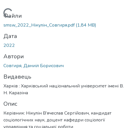
Вантажиться...
Файли
smsw_2022_Нікулін_Совгиря.pdf
(1,84 MB)
Дата
2022
Автори
Совгиря, Даниіл Борисович
Видавець
Харків : Харківський національний університет імені В.
Н. Каразіна
Опис
Керівник: Нікулін В’ячеслав Сергійович, кандидат
соціологічних наук, доцент кафедри соціології
управління та соціальної роботи